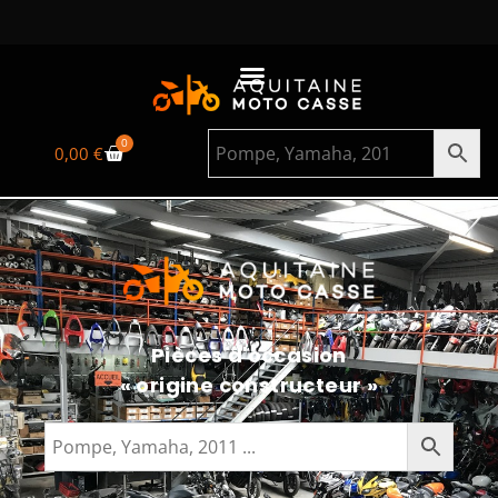
0
0,00
€
Pièces d'occasion
« origine constructeur »