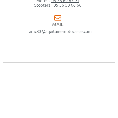
Motos :
05 56 69 87 91
Scooters :
05 56 50 66 66
MAIL
amc33@aquitainemotocasse.com