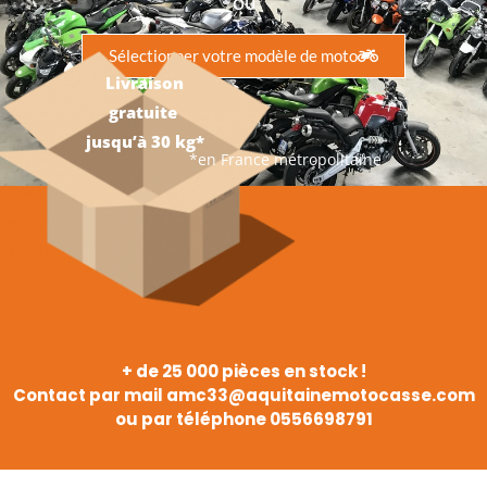
OU
Sélectionner votre modèle de moto
Livraison
gratuite
jusqu’à 30 kg*
*en France métropolitaine
+ de 25 000 pièces en stock !
Contact par mail amc33@aquitainemotocasse.com
ou par téléphone 0556698791