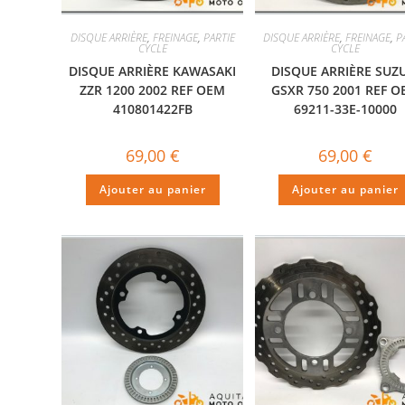
DISQUE ARRIÈRE
,
FREINAGE
,
PARTIE
DISQUE ARRIÈRE
,
FREINAGE
,
P
CYCLE
CYCLE
DISQUE ARRIÈRE KAWASAKI
DISQUE ARRIÈRE SUZ
ZZR 1200 2002 REF OEM
GSXR 750 2001 REF 
410801422FB
69211-33E-10000
69,00
€
69,00
€
Ajouter au panier
Ajouter au panier