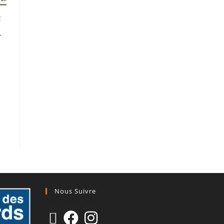
E
T
Nous Suivre