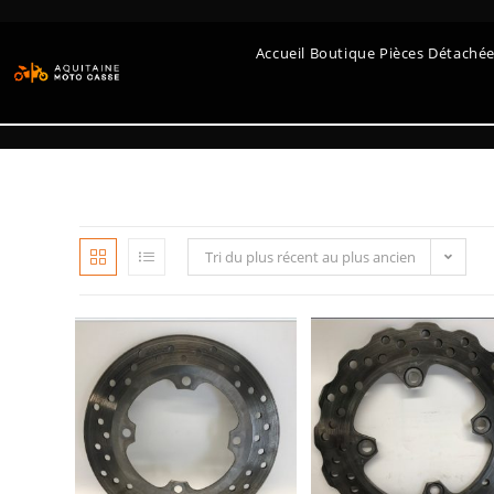
Accueil Boutique Pièces Détaché
Tri du plus récent au plus ancien