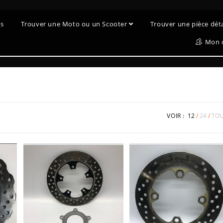
es
Trouver une Moto ou un Scooter
Trouver une pièce dé
Mon 
VOIR :
12
24
TO