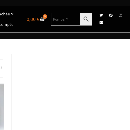
tachée
0
0,00
€
compte
US