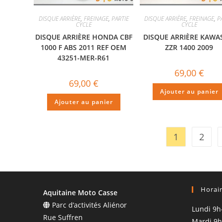
DISQUE ARRIÈRE
,
FREINAGE
,
PARTIE
DISQUE ARRIÈRE
,
FREINAGE
,
P
CYCLE
CYCLE
DISQUE ARRIÈRE HONDA CBF
DISQUE ARRIÈRE KAWA
1000 F ABS 2011 REF OEM
ZZR 1400 2009
43251-MER-R61
69,00
€
69,00
€
Ajouter au panier
Ajouter au panier
1
2
Horai
Aquitaine Moto Casse
Parc d’activités Aliénor
Lundi 9h
Rue Suffren
Mardi 9h