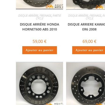
DISQUE ARRIÈRE
,
FREINAGE
,
PARTIE
DISQUE ARRIÈRE
,
FREINAGE
,
P
CYCLE
CYCLE
DISQUE ARRIÈRE HONDA
DISQUE ARRIERE KAWA
HORNET600 ABS 2010
ER6 2008
59,00
€
69,00
€
Ajouter au panier
Ajouter au panier