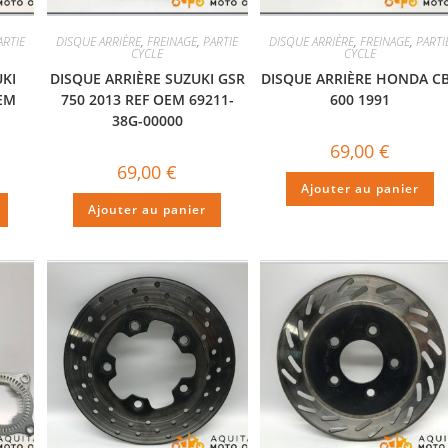
ARTIE
DISQUE ARRIÈRE
,
FREINAGE
,
PARTIE
DISQUE ARRIÈRE
,
FREINAGE
,
PARTI
CYCLE
CYCLE
UKI
DISQUE ARRIÈRE SUZUKI GSR
DISQUE ARRIÈRE HONDA C
OEM
750 2013 REF OEM 69211-
600 1991
38G-00000
69,00
€
69,00
€
Ajouter au panier
Ajouter au panier