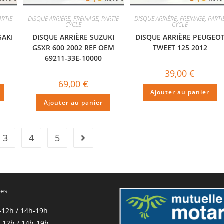
ARTIE
DISQUE ARRIÈRE
,
FREINAGE
,
PARTIE
DISQUE ARRIÈRE
,
FREINAGE
,
PARTI
CYCLE
CYCLE
SAKI
DISQUE ARRIÈRE SUZUKI
DISQUE ARRIÈRE PEUGEO
GSXR 600 2002 REF OEM
TWEET 125 2012
69211-33E-10000
39,00
€
69,00
€
Ajouter au panier
Ajouter au panier
3
4
5
res
-12h / 14h-19h
-12h / 14h-19h