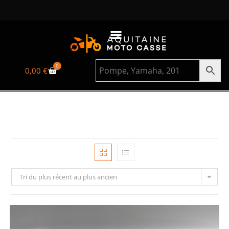
0
0,00
€
Tri du plus récent au plus ancien