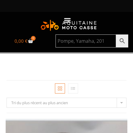
0
0,00
€
Tri du plus récent au plus ancien