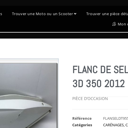
es
Trouver une Moto ou un Scooter
Trouver une pièce dé
Mon 
FLANC DE SE
3D 350 2012
PIÈCE D’OCCASION
Référence
FLANSELDT95
Catégories
CARÉNAGES
,
C