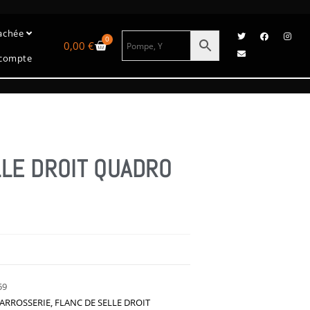
tachée
0
0,00
€
compte
LLE DROIT QUADRO
59
ARROSSERIE
,
FLANC DE SELLE DROIT