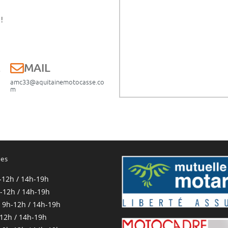
!
E
MAIL
amc33@aquitainemotocasse.co
m
res
-12h / 14h-19h
-12h / 14h-19h
 9h-12h / 14h-19h
-12h / 14h-19h