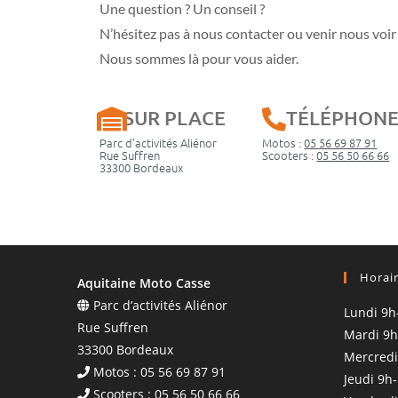
Une question ? Un conseil ?
N’hésitez pas à nous contacter ou venir nous voir 
Nous sommes là pour vous aider.
SUR PLACE
TÉLÉPHON
Parc d’activités Aliénor
Motos :
05 56 69 87 91
Rue Suffren
Scooters :
05 56 50 66 66
33300 Bordeaux
Horai
Aquitaine Moto Casse
Parc d’activités Aliénor
Lundi 9h
Rue Suffren
Mardi 9h
33300 Bordeaux
Mercredi
Motos : 05 56 69 87 91
Jeudi 9h
Scooters : 05 56 50 66 66