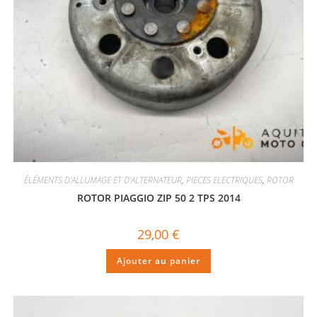
ÉLÉMENTS D'ALLUMAGE ET D'ALTERNATEUR
,
PIECES ELECTRIQUES
,
ROTOR
ROTOR PIAGGIO ZIP 50 2 TPS 2014
29,00
€
Ajouter au panier