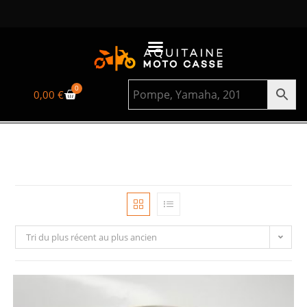
0
0,00
€
Tri du plus récent au plus ancien