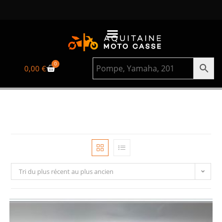
0
0,00
€
Tri du plus récent au plus ancien