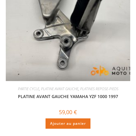
PARTIE CYCLE
,
PLATINE AVANT GAUCHE
,
PLATINES REPOSE-PIEDS
PLATINE AVANT GAUCHE YAMAHA YZF 1000 1997
59,00
€
Ajouter au panier