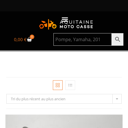
0
0,00
€
Tri du plus récent au plus ancien