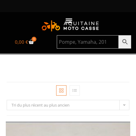
0
0,00
€
Tri du plus récent au plus ancien