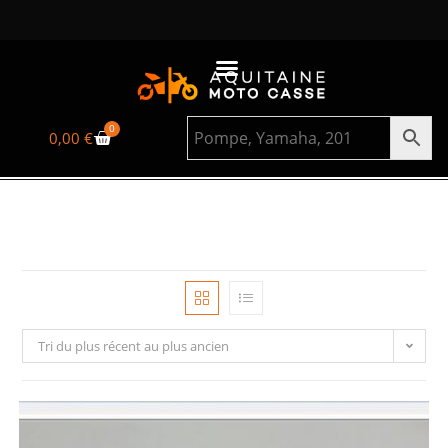
0
0,00
€
Tri du plus récent au plus ancien