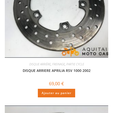
DISQUE ARRIÈRE
,
FREINAGE
,
PARTIE CYCLE
DISQUE ARRIERE APRILIA RSV 1000 2002
69,00
€
Ajouter au panier