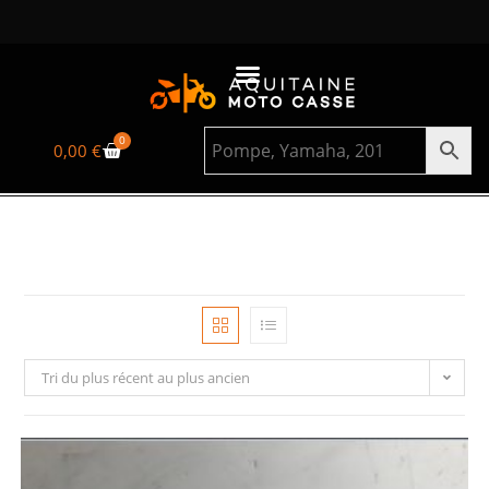
0
0,00
€
Tri du plus récent au plus ancien