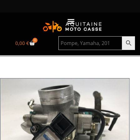
0
0,00
€