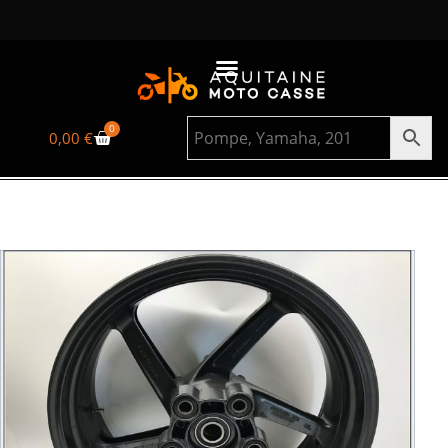
0
0,00
€