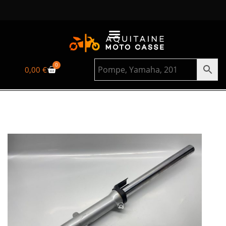
0
0,00
€