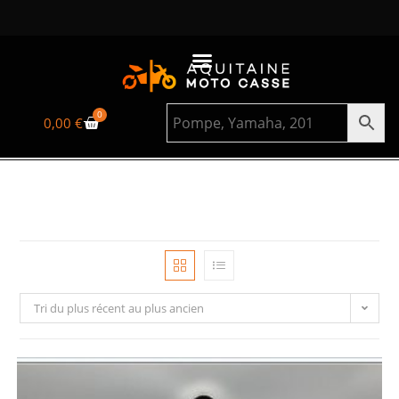
0
0,00
€
Tri du plus récent au plus ancien