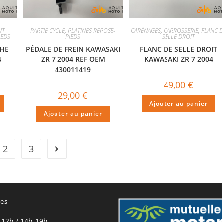
NT
PARTIE CYCLE
,
PLATINES REPOSE-
CARÉNAGES
,
CARROSSERIE
,
FLANC 
IEDS
PIEDS
SELLE DROIT
CHE
PÉDALE DE FREIN KAWASAKI
FLANC DE SELLE DROIT
4
ZR 7 2004 REF OEM
KAWASAKI ZR 7 2004
430011419
49,00
€
29,00
€
Ajouter au panier
Ajouter au panier
2
3
res
-12h / 14h-19h