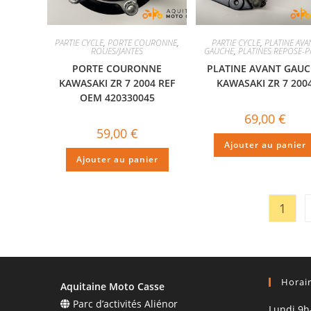
PARTIE CYCLE
,
PORTE COURONNE
,
PARTIE CYCLE
,
PLATINE AVA
ROUES/JANTES
GAUCHE
,
PLATINES REPOSE-P
PORTE COURONNE
PLATINE AVANT GAU
KAWASAKI ZR 7 2004 REF
KAWASAKI ZR 7 200
OEM 420330045
69,00
€
59,00
€
Ajouter au panier
Ajouter au panier
1
Horai
Aquitaine Moto Casse
Parc d’activités Aliénor
Lundi 9h