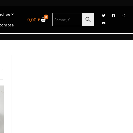
tachée
0
0,00
€
compte
US