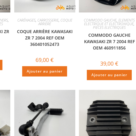
IVERS
,
CARÉNAGES
,
CARROSSERIE
,
COQUE
COMMODO GAUCHE
,
ELEMENTS
ES
ARRIERE
ELECTRIQUE ET ELECTRONIQUE
,
PIECES ELECTRIQUES
I ZR
COQUE ARRIÈRE KAWASAKI
COMMODO GAUCHE
ZR 7 2004 REF OEM
KAWASAKI ZR 7 2004 REF
360401052473
OEM 460911856
69,00
€
39,00
€
Ajouter au panier
Ajouter au panier