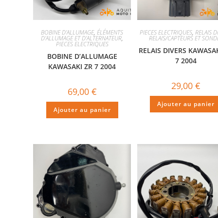
BOBINE D'ALLUMAGE
,
ÉLÉMENTS
PIECES ELECTRIQUES
,
RELAIS D
D'ALLUMAGE ET D'ALTERNATEUR
,
RELAIS/CAPTEURS ET SOND
PIECES ELECTRIQUES
RELAIS DIVERS KAWASAK
BOBINE D’ALLUMAGE
7 2004
KAWASAKI ZR 7 2004
29,00
€
69,00
€
Ajouter au panier
Ajouter au panier