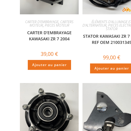
CARTER D'EMBRAYAGE
,
CARTERS
ÉLÉMENTS D'ALLUMAGE E
MOTEUR
,
PIECES MOTEUR
D'ALTERNATEUR
,
PIECES ELECT
STATOR
CARTER D’EMBRAYAGE
STATOR KAWASAKI ZR 7
KAWASAKI ZR 7 2004
REF OEM 21003134
39,00
€
99,00
€
Ajouter au panier
Ajouter au panier