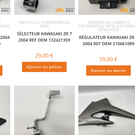
T
PARTIE CYCLE
,
PLATINES REPOSE-
ÉLÉMENTS D'ALLUMAGE ET
RIQUES
,
PIEDS
D'ALTERNATEUR
,
PIECES ELECTRIQU
REGULATEUR
SÉLECTEUR KAWASAKI ZR 7
 2004
RÉGULATEUR KAWASAKI ZR
2004 REF OEM 132421359
9
2004 REF OEM 210661089
29,00
€
59,00
€
Ajouter au panier
Ajouter au panier