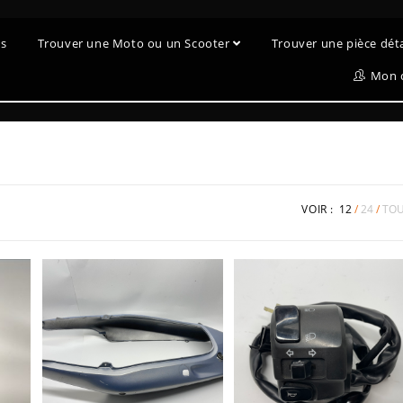
es
Trouver une Moto ou un Scooter
Trouver une pièce dé
Mon 
VOIR :
12
24
TO