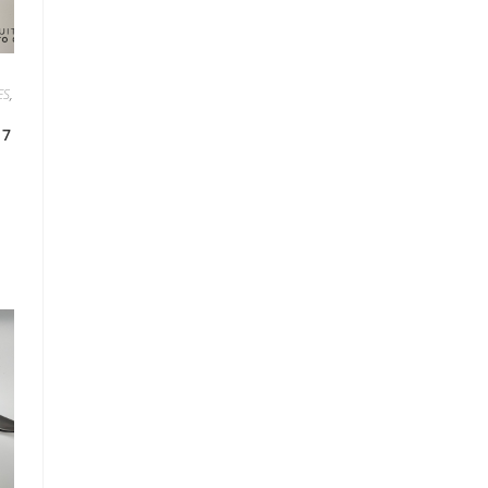
ES
,
 7