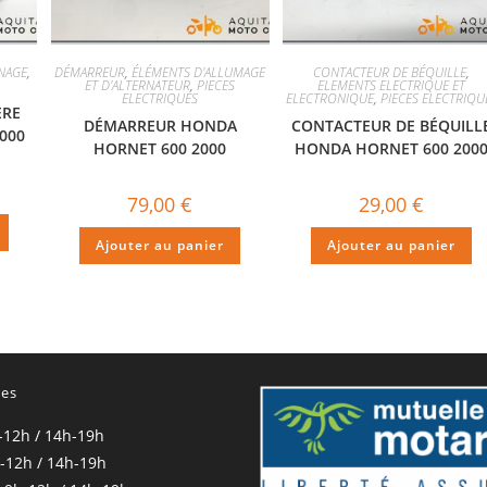
INAGE
,
DÉMARREUR
,
ÉLÉMENTS D'ALLUMAGE
CONTACTEUR DE BÉQUILLE
,
ET D'ALTERNATEUR
,
PIECES
ELEMENTS ELECTRIQUE ET
ELECTRIQUES
ELECTRONIQUE
,
PIECES ELECTRIQU
ÈRE
DÉMARREUR HONDA
CONTACTEUR DE BÉQUILL
000
HORNET 600 2000
HONDA HORNET 600 200
79,00
€
29,00
€
Ajouter au panier
Ajouter au panier
res
-12h / 14h-19h
-12h / 14h-19h