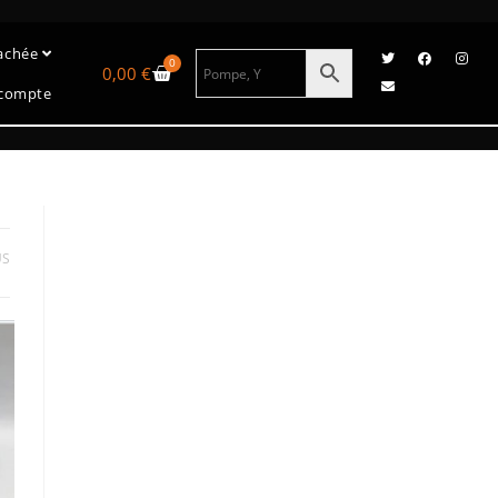
tachée
0
0,00
€
compte
US