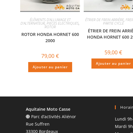
ÉLÉMENTS D'ALLUMAGE ET
ÉTRIER DE FREIN ARRIÈRE
,
FRE
D'ALTERNATEUR
,
PIECES ELECTRIQUES
,
PARTIE CYCLE
ROTOR
ÉTRIER DE FREIN ARRI
ROTOR HONDA HORNET 600
HONDA HORNET 600 2
2000
59,00
€
79,00
€
Ajouter au panier
Ajouter au panier
Horai
Aquitaine Moto Casse
Parc d’activités Aliénor
Lundi 9h
Rue Suffren
Mardi 9h
33300 Bordeaux