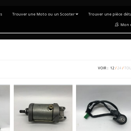
es
Trouver une Moto ou un Scooter
Trouver une pièce dé
Mon 
VOIR :
12
24
TO