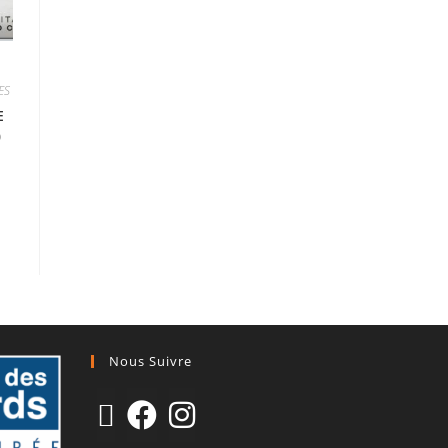
ES
E
0
Nous Suivre