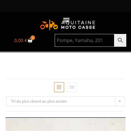
0
0,00
€
Tri du plus récent au plus ancien