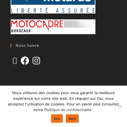
Nous Suivre
CGV
Mentions Légales
Paiement Sécurisé & Livraison
Nous utilisons des cookies pour vous garantir la meilleure
Politique de confidentialité
expérience sur notre site web. En cliquant sur Oui, vous
acceptez l'utilisation de cookies. Pour en savoir plus consultez
Copyright 2021 © Site propulsé par LF HOLDING
notre
Politique de confidentialité
.
Oui
Non