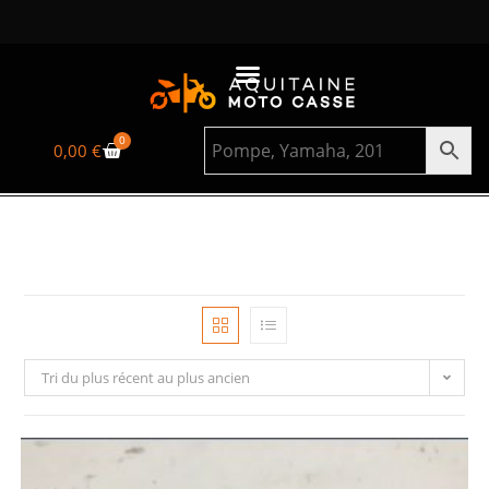
0
0,00
€
Tri du plus récent au plus ancien