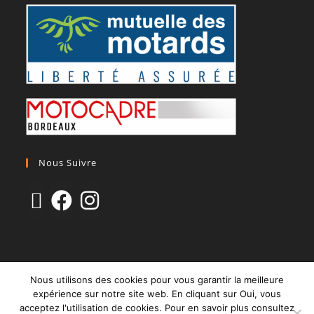
Nous Suivre
CGV
Mentions Légales
Paiement Sécurisé & Livraison
Nous utilisons des cookies pour vous garantir la meilleure
Politique de confidentialité
expérience sur notre site web. En cliquant sur Oui, vous
acceptez l'utilisation de cookies. Pour en savoir plus consultez