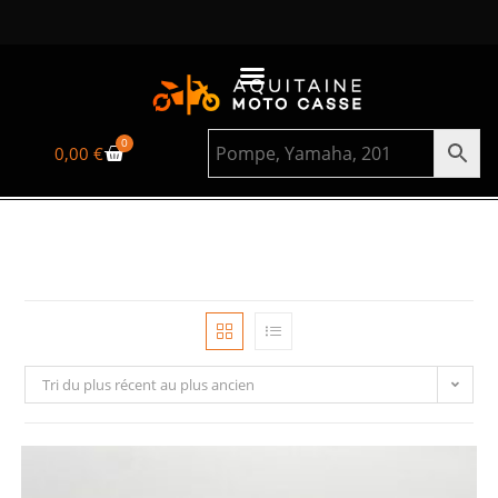
0
0,00
€
Tri du plus récent au plus ancien