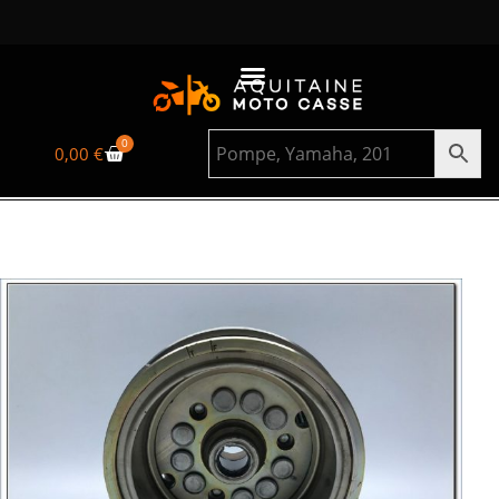
0
0,00
€