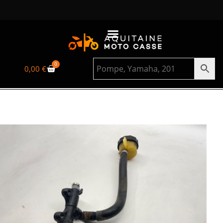
0
0,00
€