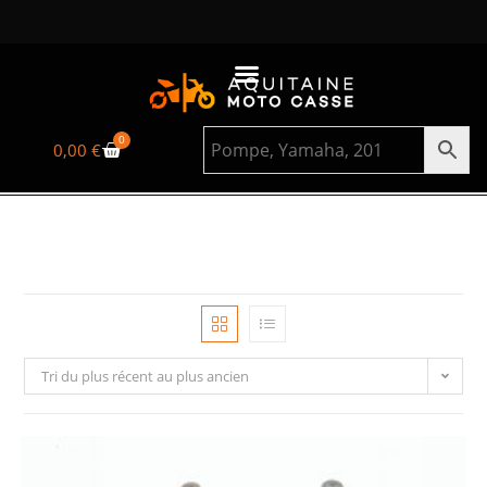
0
0,00
€
Tri du plus récent au plus ancien