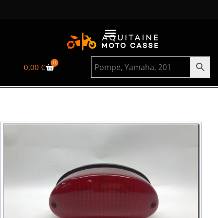
0
0,00
€