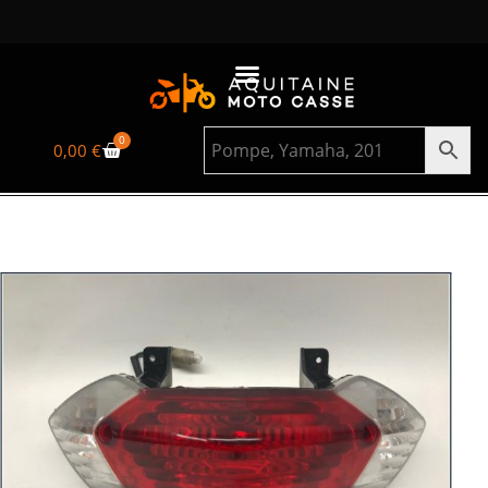
0
0,00
€