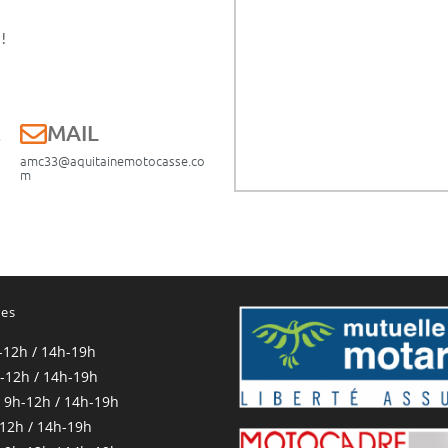
!
E
MAIL
amc33@aquitainemotocasse.co
m
res
-12h / 14h-19h
-12h / 14h-19h
 9h-12h / 14h-19h
-12h / 14h-19h