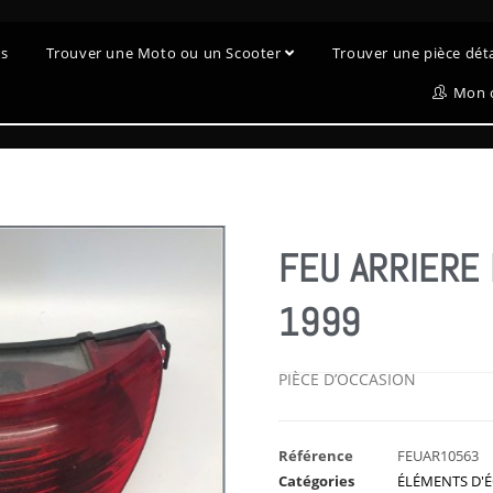
es
Trouver une Moto ou un Scooter
Trouver une pièce dé
Mon 
FEU ARRIERE
1999
PIÈCE D’OCCASION
Référence
FEUAR10563
Catégories
ÉLÉMENTS D'