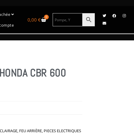
tachée
0
0,00
€
compte
 HONDA CBR 600
ÉCLAIRAGE
,
FEU ARRIÈRE
,
PIECES ELECTRIQUES