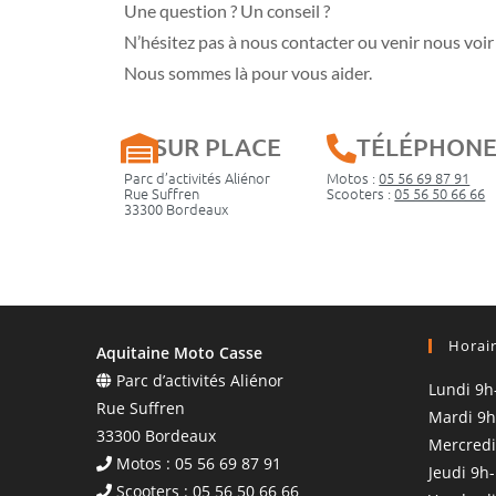
Une question ? Un conseil ?
N’hésitez pas à nous contacter ou venir nous voir 
Nous sommes là pour vous aider.
SUR PLACE
TÉLÉPHON
Parc d’activités Aliénor
Motos :
05 56 69 87 91
Rue Suffren
Scooters :
05 56 50 66 66
33300 Bordeaux
Horai
Aquitaine Moto Casse
Parc d’activités Aliénor
Lundi 9h
Rue Suffren
Mardi 9h
33300 Bordeaux
Mercredi
Motos : 05 56 69 87 91
Jeudi 9h
Scooters : 05 56 50 66 66