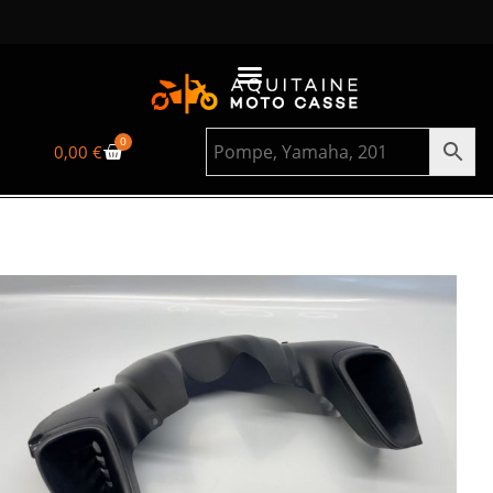
0
0,00
€