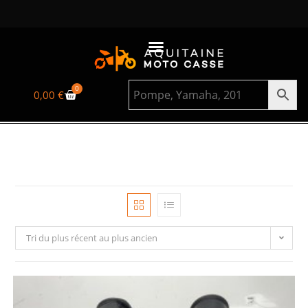
0
0,00
€
Tri du plus récent au plus ancien