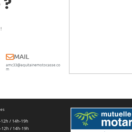
 ?
!
E
MAIL
amc33@aquitainemotocasse.co
m
res
-12h / 14h-19h
-12h / 14h-19h