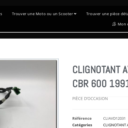
es
Trouver une Moto ou un Scooter
Trouver une pièce dé
Mon 
CLIGNOTANT A
CBR 600 199
PIÈCE D’OCCASION
Référence
CLIAVD12031
Catégories
CLIGNOTANT 