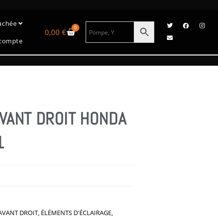
tachée
0
0,00
€
compte
VANT DROIT HONDA
1
AVANT DROIT
,
ÉLÉMENTS D'ÉCLAIRAGE
,