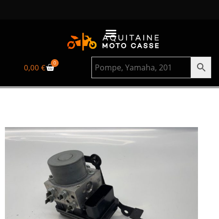
0
0,00
€