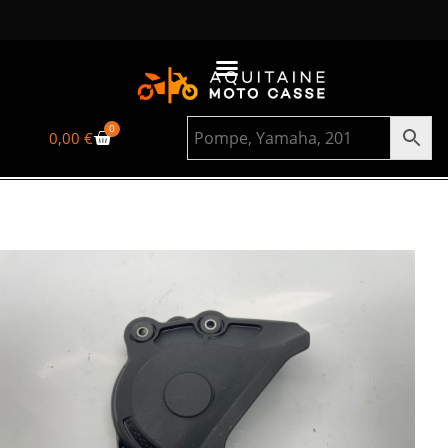
0
0,00
€