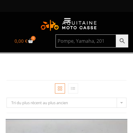
0
0,00
€
Tri du plus récent au plus ancien