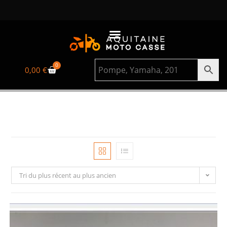
0
0,00
€
Tri du plus récent au plus ancien