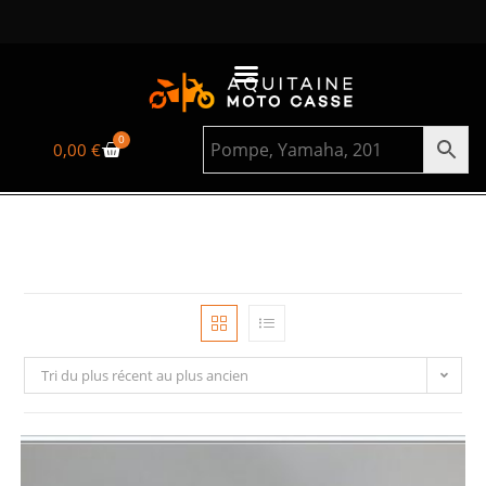
0
0,00
€
Tri du plus récent au plus ancien