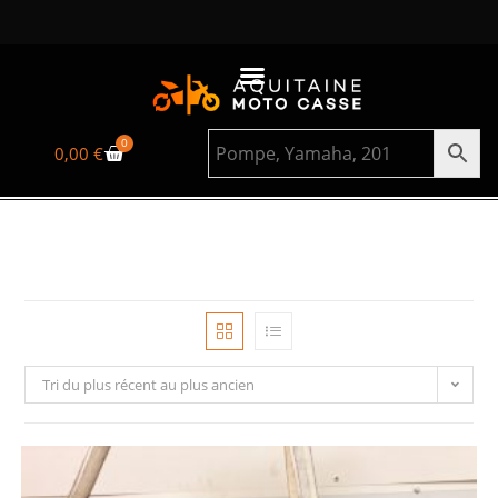
0
0,00
€
Tri du plus récent au plus ancien