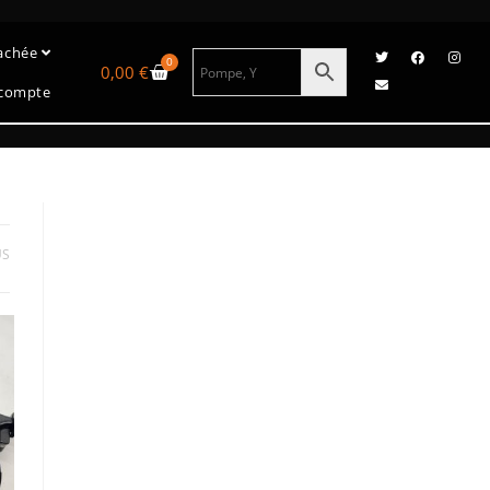
tachée
0
0,00
€
compte
US