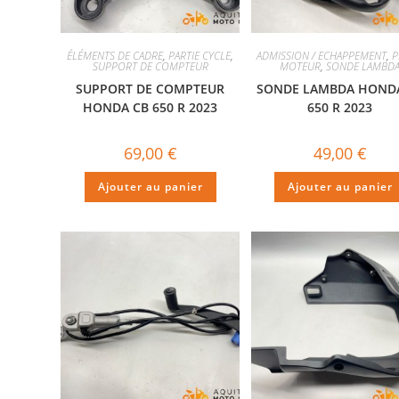
ÉLÉMENTS DE CADRE
,
PARTIE CYCLE
,
ADMISSION / ECHAPPEMENT
,
P
SUPPORT DE COMPTEUR
MOTEUR
,
SONDE LAMBD
SUPPORT DE COMPTEUR
SONDE LAMBDA HOND
HONDA CB 650 R 2023
650 R 2023
69,00
€
49,00
€
Ajouter au panier
Ajouter au panier