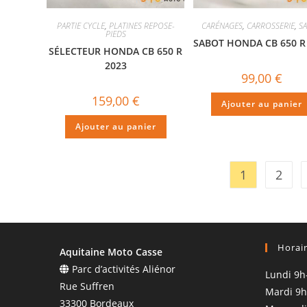
PARTIE CYCLE
,
PLATINES REPOSE-
CARÉNAGES
,
CARROSSERIE
,
S
PIEDS
SABOT HONDA CB 650 R
SÉLECTEUR HONDA CB 650 R
2023
99,00
€
159,00
€
Ajouter au panier
Ajouter au panier
1
2
Horai
Aquitaine Moto Casse
Parc d’activités Aliénor
Lundi 9h
Rue Suffren
Mardi 9h
33300 Bordeaux