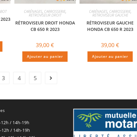
ABOT
CARÉNAGES
,
CARROSSERIE
,
CARÉNAGES
,
CARROSSERIE
,
RETROVISEUR DROIT
RETROVISEUR GAUCHE
 2023
RÉTROVISEUR DROIT HONDA
RÉTROVISEUR GAUCHE
CB 650 R 2023
HONDA CB 650 R 2023
39,00
€
39,00
€
Ajouter au panier
Ajouter au panier
3
4
5
res
-12h / 14h-19h
-12h / 14h-19h