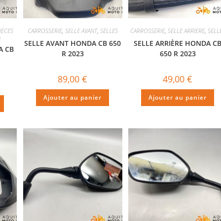
IECES
CARROSSERIE
,
SELLE AVANT
,
SELLES
CARROSSERIE
,
SELLE ARRIERE
,
SELL
A
SELLE AVANT HONDA CB 650
SELLE ARRIÈRE HONDA C
A CB
R 2023
650 R 2023
89,00
€
49,00
€
Ajouter au panier
Ajouter au panier