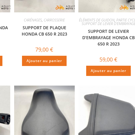
CARÉNAGES
,
CARROSSERIE
ÉLÉMENTS DE GUIDON
,
PARTIE CYC
SUPPORT DE LEVIER D'EMBRAYAG
ONDA
SUPPORT DE PLAQUE
SUPPORT DE LEVIER
HONDA CB 650 R 2023
D’EMBRAYAGE HONDA CB
650 R 2023
79,00
€
59,00
€
Ajouter au panier
Ajouter au panier