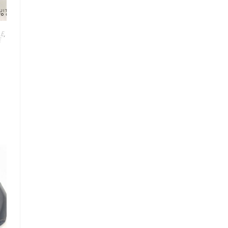
LE
,
E