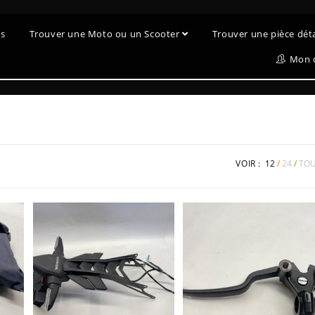
es
Trouver une Moto ou un Scooter
Trouver une pièce dé
Mon 
VOIR :
12
24
TO