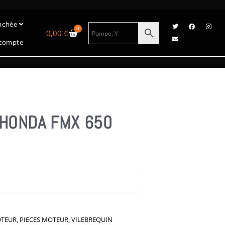
tachée
0
0,00
€
compte
 HONDA FMX 650
8
OTEUR
,
PIECES MOTEUR
,
VILEBREQUIN