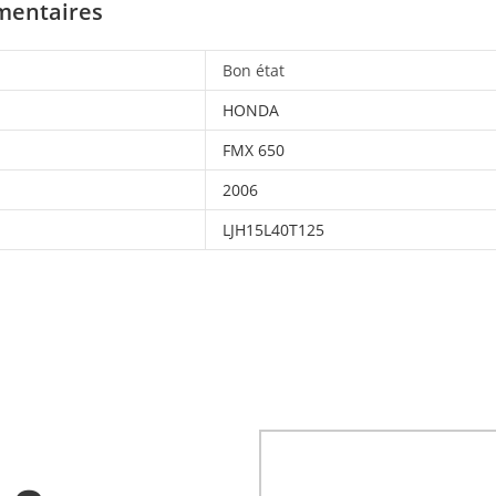
mentaires
Bon état
HONDA
FMX 650
2006
LJH15L40T125