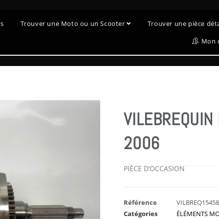
es
Trouver une Moto ou un Scooter
Trouver une pièce dé
Mon 
VILEBREQUIN
2006
PIÈCE D’OCCASION
Référence
VILBREQ1545
Catégories
ÉLÉMENTS M