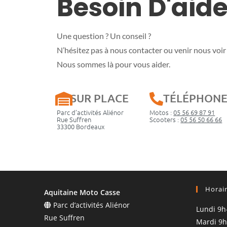
Besoin D'aide
Une question ? Un conseil ?
N’hésitez pas à nous contacter ou venir nous voir 
Nous sommes là pour vous aider.
SUR PLACE
TÉLÉPHON
Parc d’activités Aliénor
Motos :
05 56 69 87 91
Rue Suffren
Scooters :
05 56 50 66 66
33300 Bordeaux
Horai
Aquitaine Moto Casse
Parc d’activités Aliénor
Lundi 9h
Rue Suffren
Mardi 9h