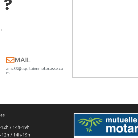
 ?
!
E
MAIL
amc33@aquitainemotocasse.co
m
res
-12h / 14h-19h
-12h / 14h-19h