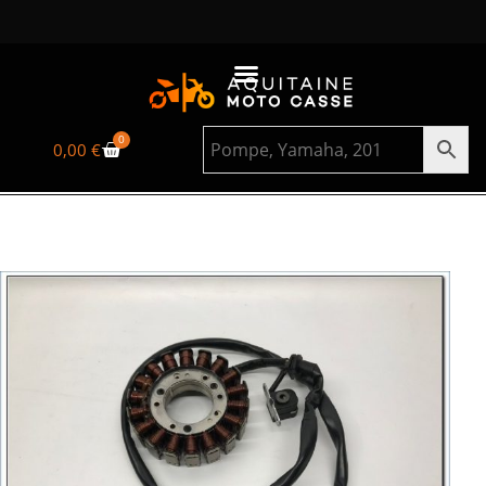
0
0,00
€