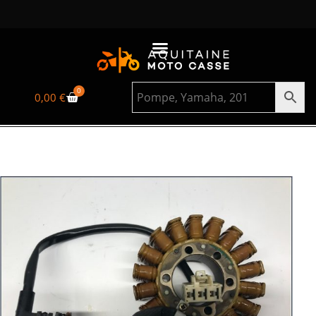
0
0,00
€