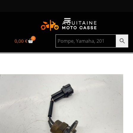
0
0,00
€