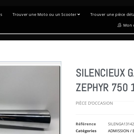
es
Trouver une Moto ou un Scooter
Trouver une pièce dé
Mon 
SILENCIEUX 
ZEPHYR 750 
PIÈCE D’OCCASION
Référence
SILENGA1314
Catégories
ADMISSION /