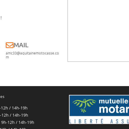
!
E
MAIL
amc33@aquitainemotocasse.co
m
res
-12h / 14h-19h
-12h / 14h-19h
 9h-12h / 14h-19h