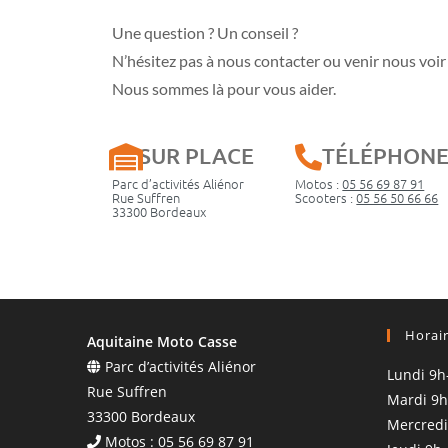
Une question ? Un conseil ?
N’hésitez pas à nous contacter ou venir nous voir 
Nous sommes là pour vous aider.
SUR PLACE
TÉLÉPHON
Parc d’activités Aliénor
Motos :
05 56 69 87 91
Rue Suffren
Scooters :
05 56 50 66 66
33300 Bordeaux
Horai
Aquitaine Moto Casse
Parc d’activités Aliénor
Lundi 9h
Rue Suffren
Mardi 9h
33300 Bordeaux
Mercredi
Motos : 05 56 69 87 91