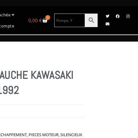
tachée
0
0,00
€
compte
GAUCHE KAWASAKI
1992
2
 ECHAPPEMENT
,
PIECES MOTEUR
,
SILENCIEUX