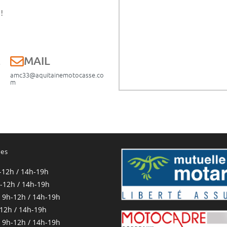
!
E
MAIL
amc33@aquitainemotocasse.co
m
res
-12h / 14h-19h
-12h / 14h-19h
 9h-12h / 14h-19h
-12h / 14h-19h
 9h-12h / 14h-19h