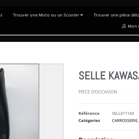
es
Trouver une Moto ou un Scooter
Trouver une pièce dé
Mon 
SELLE KAWAS
PIÈCE D’OCCASION
Référence
SELLE11143
Catégories
CARROSSERIE