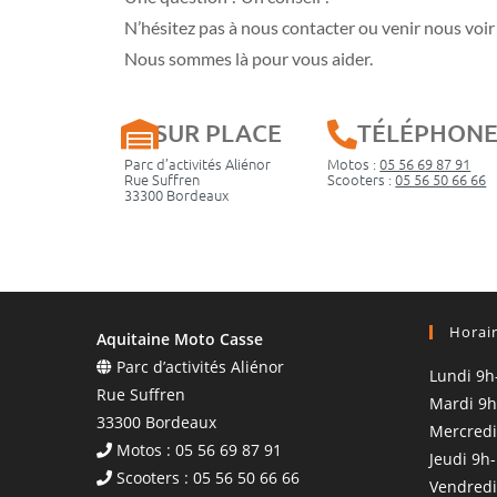
N’hésitez pas à nous contacter ou venir nous voir 
Nous sommes là pour vous aider.
SUR PLACE
TÉLÉPHON
Parc d’activités Aliénor
Motos :
05 56 69 87 91
Rue Suffren
Scooters :
05 56 50 66 66
33300 Bordeaux
Horai
Aquitaine Moto Casse
Parc d’activités Aliénor
Lundi 9h
Rue Suffren
Mardi 9h
33300 Bordeaux
Mercredi
Motos : 05 56 69 87 91
Jeudi 9h
Scooters : 05 56 50 66 66
Vendredi