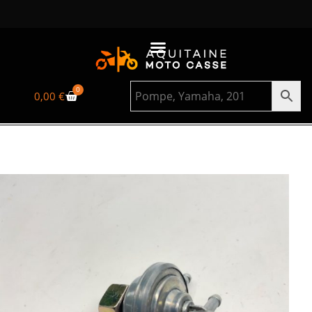
0
0,00
€