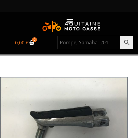
0
0,00
€