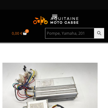
0
0,00
€