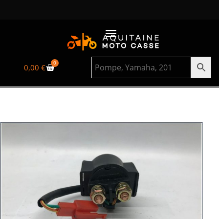
0
0,00
€