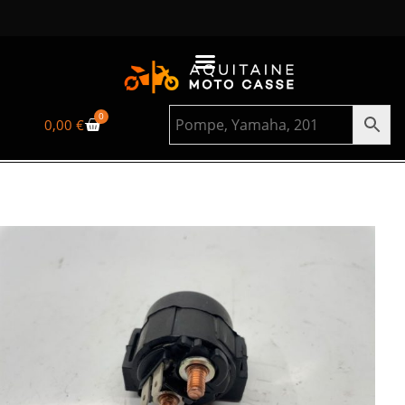
0
0,00
€