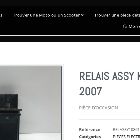
es
Trouver une Moto ou un Scooter
Trouver une pièce dé
Mon 
RELAIS ASSY 
2007
PIÈCE D’OCCASION
Référence
RELASSY10861
Catégories
PIECES ELECT