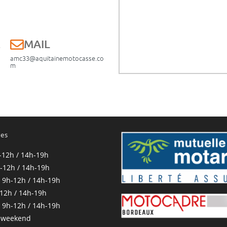
E
MAIL
amc33@aquitainemotocasse.co
m
res
-12h / 14h-19h
-12h / 14h-19h
 9h-12h / 14h-19h
-12h / 14h-19h
 9h-12h / 14h-19h
 weekend