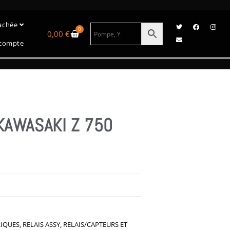
tachée
0
0,00
€
compte
KAWASAKI Z 750
RIQUES
,
RELAIS ASSY
,
RELAIS/CAPTEURS ET