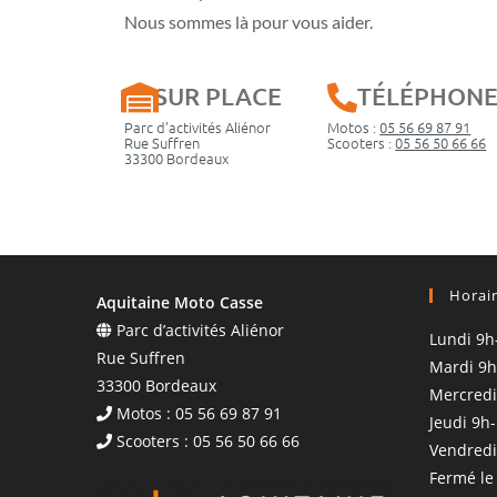
Nous sommes là pour vous aider.
SUR PLACE
TÉLÉPHON
Parc d’activités Aliénor
Motos :
05 56 69 87 91
Rue Suffren
Scooters :
05 56 50 66 66
33300 Bordeaux
Horai
Aquitaine Moto Casse
Parc d’activités Aliénor
Lundi 9h
Rue Suffren
Mardi 9h
33300 Bordeaux
Mercredi
Motos : 05 56 69 87 91
Jeudi 9h
Scooters : 05 56 50 66 66
Vendredi
Fermé le