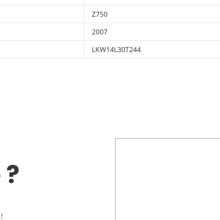
Z750
2007
LKW14L30T244
 ?
!