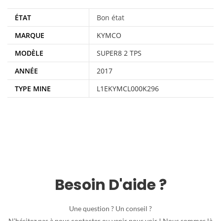
ÉTAT
Bon état
MARQUE
KYMCO
MODÈLE
SUPER8 2 TPS
ANNÉE
2017
TYPE MINE
L1EKYMCL000K296
Besoin D'aide ?
Une question ? Un conseil ?
N’hésitez pas à nous contacter ou venir nous voir ! Nous sommes là