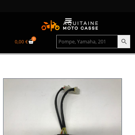
0
0,00
€