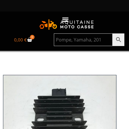
0
0,00
€